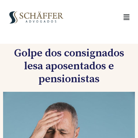
Ir
para
Men
o
conteúdo
Golpe dos consignados
lesa aposentados e
pensionistas